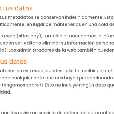
 tus datos
y sus metadatos se conservan indefinidamente. Es
icamente, en lugar de mantenerlos en una cola d
estra web (si los hay), también almacenamos la inf
s pueden ver, editar o eliminar su información pers
). Los administradores de la web también pueden v
tus datos
tarios en esta web, puedes solicitar recibir un arc
yendo cualquier dato que nos hayas proporcionado.
 tengamos sobre ti. Esto no incluye ningún dato q
ridad.
 que los revise un servicio de detección automátic